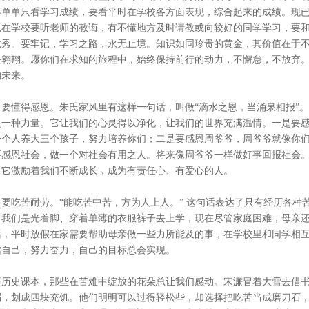
不单单只看学习成绩，要看平时在学校各方面表现，综合起来的成绩。现
以在学校要听老师的教诲，有不懂地方及时请教或向较好的同学学习，要
优秀。要牢记，学习之路，永无止境。知识如同珍贵的黄金，其价值在于
去翱翔。愿你们在求知的旅程中，始终保持前行的动力，不懈怠，不放弃
的未来。
、要懂得感恩。朱氏家风里有这样一句话，叫做“滴水之恩，当涌泉相报”
是一种力量。它让我们的心灵得以净化，让我们的世界充满温情。一是要
一个人养大三个孩子，努力培养你们；二是要感恩周爷爷，周爷爷就像你
要感恩社会，做一个对社会有用之人。将来像周爷爷一样做好事回报社会
，它激励着我们不断成长，成为有责任心、有爱心的人。
、要吃苦耐劳。“能吃苦中苦，方为人上人。”‌ 这句话表达了只有经历各
，我们是光着脚、穿着单薄的衣服裤子去上学，现在尽管家庭困难，母亲
话，平时放假在家需要帮助母亲做一些力所能及的事，在学校里和同学相
信自己，努力奋力，自己的目标总会实现。
开历史课本，那些在苦难中绽放的花朵总让我们感动。宋濂冒着大雪去借
粥，划成四块充饥。他们明明可以过得轻松些，却选择把吃苦当成磨刀石