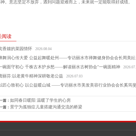
精神。意志坚定不放弃，遇到问题迎难而上，未来就一定能取得好成绩。
关阅读
沈香㜭的菜园情怀
2026.08.04
禅舞润心传大爱 公益起舞暖处州——专访丽水市禅舞健身协会会长周美妘
一碗面守初心 千株古木护乡愁——解读丽水古树协会“一碗面精神
2026.07
龚丽芬:以老黄牛精神深耕敬老公益
2026.07.03
以匠心致初心 以公益暖山城 ——专访丽水市美发美容行业协会会长奚筠
如同春日暖阳 温暖了学生的心房
一篇：
景宁为孤独症儿童搭建沟通交流的桥梁
一篇：