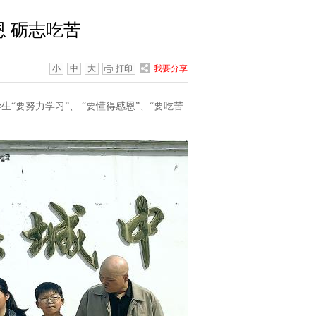
 砺志吃苦
小
中
大
打印
我要分享
“要努力学习”、 “要懂得感恩”、“要吃苦