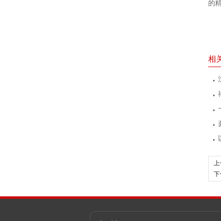
的
相
上
下