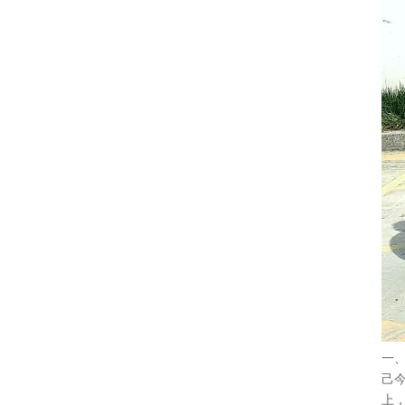
一
己
上