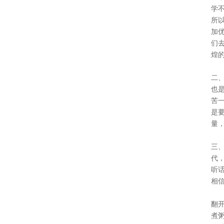
学
所
加
们
煌
二
也
苦
是
量
三
代
听
相
翻
煮