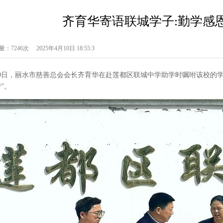
齐育华寄语联城学子:勤学感恩
量：7246次
2025年4月10日 18:55:3
9日，丽水市慈善总会会长齐育华在赴莲都区联城中学助学时嘱咐该校的学生
”。