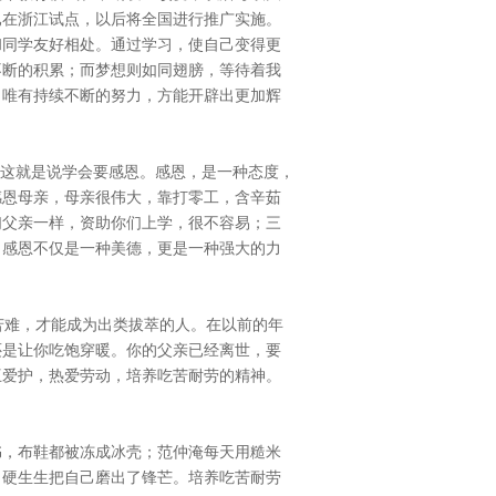
已在浙江试点，以后将全国进行推广实施。
和同学友好相处。通过学习，使自己变得更
不断的积累；而梦想则如同翅膀，等待着我
。唯有持续不断的努力，方能开辟出更加辉
。这就是说学会要感恩。感恩，是一种态度，
感恩母亲，母亲很伟大，靠打零工，含辛茹
们父亲一样，资助你们上学，很不容易；三
。感恩不仅是一种美德，更是一种强大的力
种苦难，才能成为出类拔萃的人。在以前的年
还是让你吃饱穿暖。你的父亲已经离世，要
互爱护，热爱劳动，培养吃苦耐劳的精神。
书，布鞋都被冻成冰壳；范仲淹每天用糙米
，硬生生把自己磨出了锋芒。培养吃苦耐劳