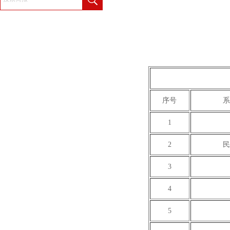
序号
系
1
2
民
3
4
5